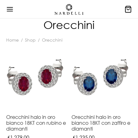
Orecchini
Home
/
Shop
/
Orecchini
Orecchini halo in oro
Orecchini halo in oro
bianco 18KT con rubino e
bianco 18KT con zaffiro e
diamanti
diamanti
€
1.279,00
€
1.235,00