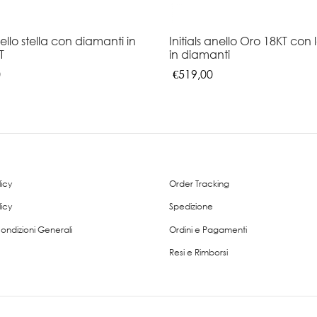
llo stella con diamanti in
Initials anello Oro 18KT con 
T
in diamanti
0
€
519,00
uesto
Questo
Scegli
odotto
prodotto
a
ha
ù
più
rianti.
varianti.
licy
Order Tracking
Le
zioni
opzioni
icy
Spedizione
ossono
possono
Condizioni Generali
Ordini e Pagamenti
sere
essere
Resi e Rimborsi
elte
scelte
lla
nella
agina
pagina