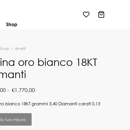
Shop
Shop
/
Anelli
ina oro bianco 18KT
manti
Fascia di
,00
-
€
1.770,00
prezzo:
ro bianco 18KT grammi 3.40 Diamanti carati 0.13
da
€1.570,00
 la tua misura
a