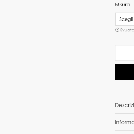
Misura
Svuot
Descriz
Informa