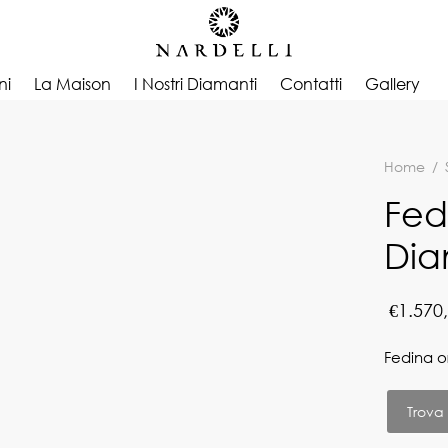
ni
La Maison
I Nostri Diamanti
Contatti
Gallery
Home
/
Fed
Dia
€
1.570
Fedina o
Trova