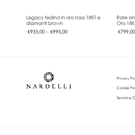
Legacy fedina in oro rosa 18KT e
Rare ane
diamanti brown
Oro 18K
Fascia
€
935,00
-
€
995,00
€
799,0
di
Questo
Q
Scegli
Scegli
prezzo:
prodotto
pr
da
ha
h
€935,00
più
pi
a
varianti.
va
€995,00
Privacy Po
Le
Le
opzioni
op
Cookie Pol
possono
p
Termini e 
essere
es
scelte
sc
nella
ne
pagina
p