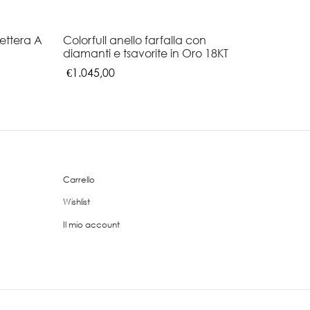
lettera A
Colorfull anello farfalla con
diamanti e tsavorite in Oro 18KT
€
1.045,00
Questo
Scegli
prodotto
ha
più
varianti.
Carrello
Le
opzioni
Wishlist
possono
Il mio account
essere
scelte
nella
pagina