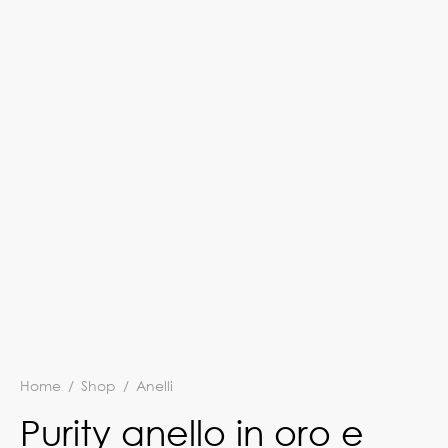
Home
/
Shop
/
Anelli
Purity anello in oro e