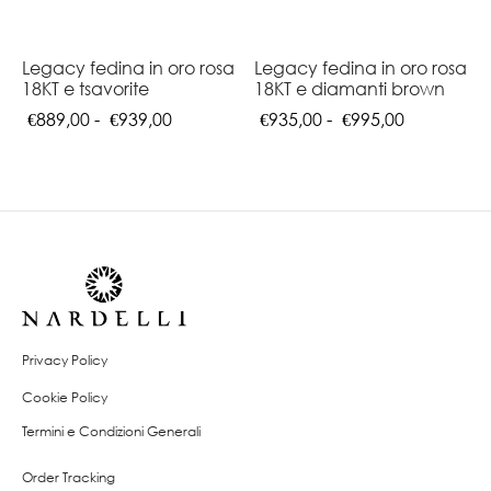
Legacy fedina in oro rosa
Legacy fedina in oro rosa
18KT e tsavorite
18KT e diamanti brown
Fascia
Fascia
€
889,00
-
€
939,00
€
935,00
-
€
995,00
di
di
prezzo:
prezzo:
da
da
€889,00
€935,00
a
a
€939,00
€995,00
Privacy Policy
Cookie Policy
Termini e Condizioni Generali
Order Tracking