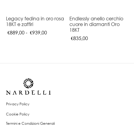
Legacy fedina in oro rosa
Endlessly anello cerchio
18KT e zaffiri
cuore in diamanti Oro
18KT
Fascia
€
889,00
-
€
939,00
€
835,00
di
prezzo:
da
€889,00
a
€939,00
Privacy Policy
Cookie Policy
Termini e Condizioni Generali