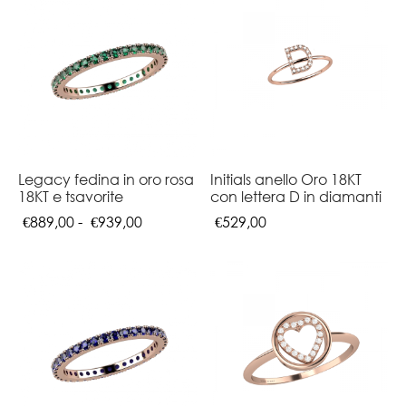
Legacy fedina in oro rosa
Initials anello Oro 18KT
18KT e tsavorite
con lettera D in diamanti
Fascia
€
889,00
-
€
939,00
€
529,00
di
prezzo:
da
€889,00
a
€939,00