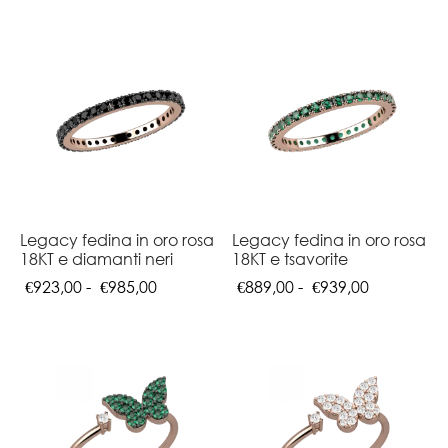
Legacy fedina in oro rosa
Legacy fedina in oro rosa
18KT e diamanti neri
18KT e tsavorite
Fascia
Fascia
€
923,00
-
€
985,00
€
889,00
-
€
939,00
di
di
prezzo:
prezzo:
da
da
€923,00
€889,00
a
a
€985,00
€939,00