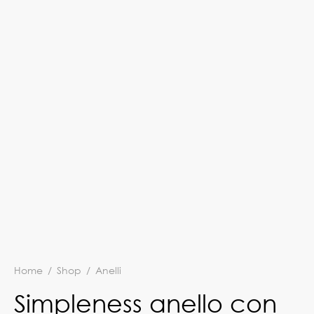
Home
/
Shop
/
Anelli
Simpleness anello con