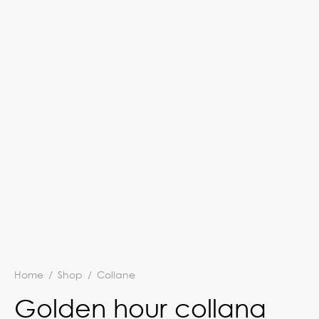
Home
/
Shop
/
Collane
Golden hour collana