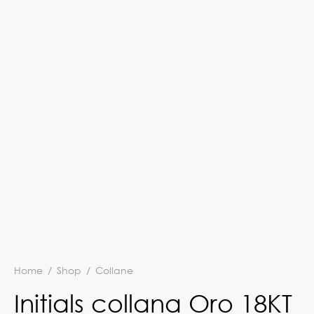
Home
/
Shop
/
Collane
Initials collana Oro 18KT