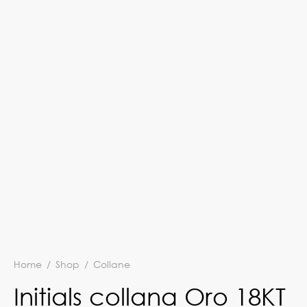
Home
/
Shop
/
Collane
Initials collana Oro 18KT