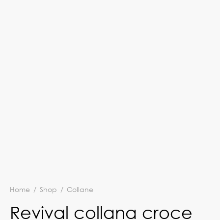
Home
/
Shop
/
Collane
Revival collana croce