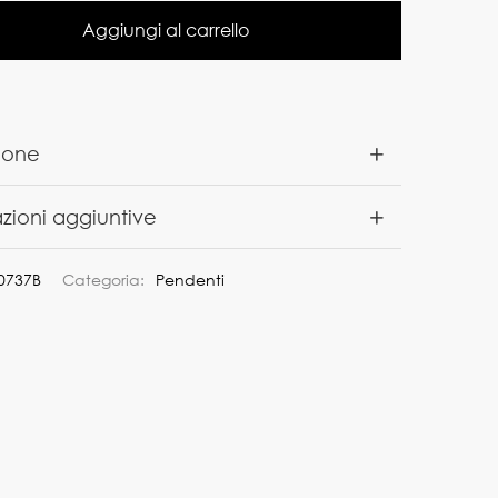
Aggiungi al carrello
ione
zioni aggiuntive
0737B
Categoria:
Pendenti