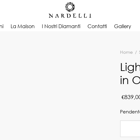
ni
La Maison
I Nostri Diamanti
Contatti
Gallery
Home
/
Lig
in 
€
839,0
Pendente