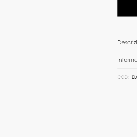
Descriz
Informa
COD:
EL