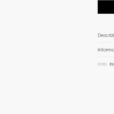
Descriz
Informa
COD:
EL