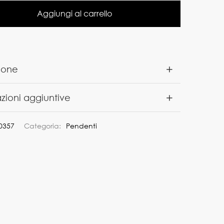
Aggiungi al carrello
ione
zioni aggiuntive
0357
Categoria:
Pendenti