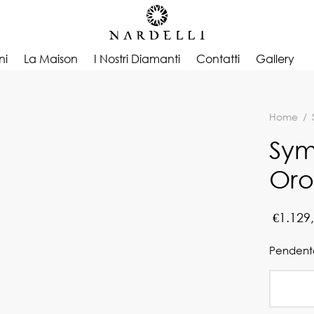
ni
La Maison
I Nostri Diamanti
Contatti
Gallery
Home
/
Sym
Oro
€
1.129
Pendente