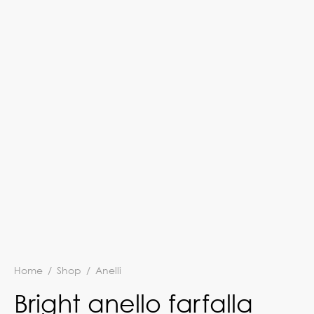
Home
/
Shop
/
Anelli
Bright anello farfalla