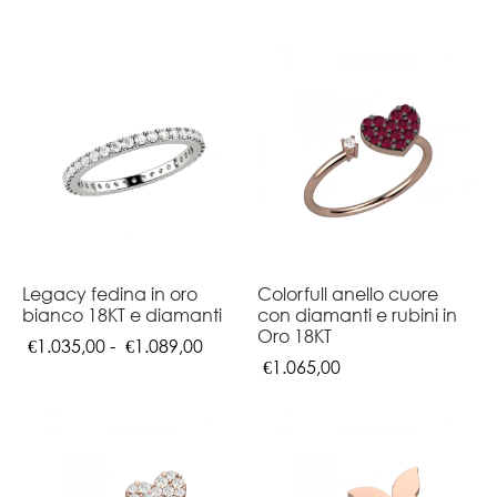
Legacy fedina in oro
Colorfull anello cuore
bianco 18KT e diamanti
con diamanti e rubini in
Oro 18KT
Fascia di
€
1.035,00
-
€
1.089,00
€
1.065,00
prezzo:
da
€1.035,00
a
€1.089,00