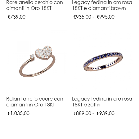
Rare anello cerchio con
Legacy fedina in oro rosa
dimanti in Oro 18KT
18KT e diamanti brown
Fascia
€
739,00
€
935,00
-
€
995,00
di
prezzo:
da
€935,00
a
€995,00
Rdiant anello cuore con
Legacy fedina in oro rosa
diamanti in Oro 18KT
18KT e zaffiri
Fascia
€
1.035,00
€
889,00
-
€
939,00
di
prezzo:
da