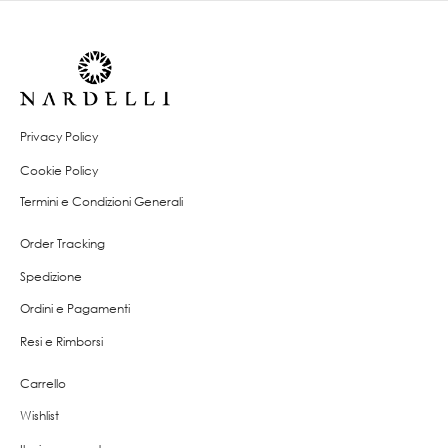
€889,00
a
€939,00
Privacy Policy
Cookie Policy
Termini e Condizioni Generali
Order Tracking
Spedizione
Ordini e Pagamenti
Resi e Rimborsi
Carrello
Wishlist