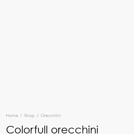
Home
/
Shop
/
Orecchini
Colorfull orecchini