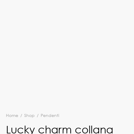
Home
/
Shop
/
Pendenti
Lucky charm collana