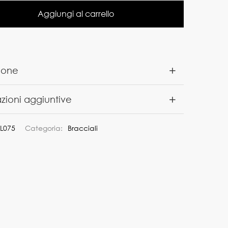
Aggiungi al carrello
ione
zioni aggiuntive
L075
Categoria:
Bracciali