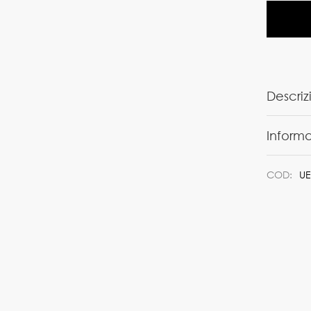
Descriz
Informa
COD:
UE