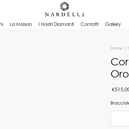
ni
La Maison
I Nostri Diamanti
Contatti
Gallery
Home
/
Cor
Oro
€
515,0
Braccial